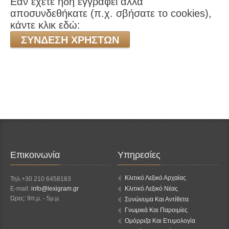
Εάν έχετε ήδη εγγραφεί αλλά
αποσυνδεθήκατε (π.χ. σβήσατε το cookies),
κάντε κλικ εδώ:
ΣΎΝΔΕΣΗ ΧΡΗΣΤΏΝ
Επικοινωνία
Υπηρεσίες
Κλιτικό Λεξικό Αρχαίας
Τηλ.+30 210 6458183
E-mail:
info@lexigram.gr
Κλιτικό Λεξικό Νέας
Ώρες: 9π.μ. - 5μ.μ.
Συνώνυμα Και Αντίθετα
Γνωμικά Και Παροιμίες
Ομόρριζα Και Ετυμολογία