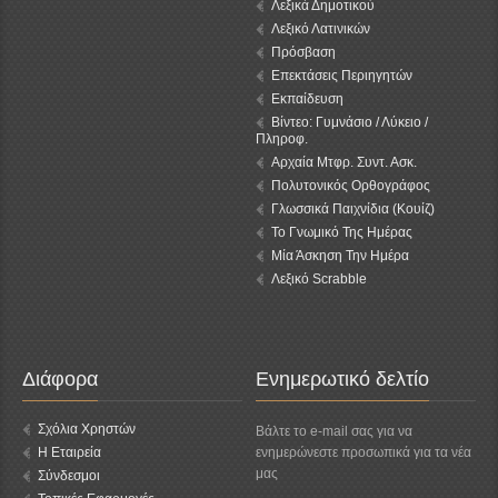
Λεξικά Δημοτικού
Λεξικό Λατινικών
Πρόσβαση
Επεκτάσεις Περιηγητών
Εκπαίδευση
Βίντεο: Γυμνάσιο / Λύκειο /
Πληροφ.
Αρχαία Μτφρ. Συντ. Ασκ.
Πολυτονικός Ορθογράφος
Γλωσσικά Παιχνίδια (Κουίζ)
Το Γνωμικό Της Ημέρας
Μία Άσκηση Την Ημέρα
Λεξικό Scrabble
Διάφορα
Ενημερωτικό δελτίο
Σχόλια Χρηστών
Βάλτε το e-mail σας για να
Η Εταιρεία
ενημερώνεστε προσωπικά για τα νέα
μας
Σύνδεσμοι