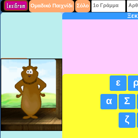
Ομαδικό Παιχνίδι
Σόλο
Ξεκ
Εμφάνισε την απάντηση
Επόμενη λέξη
ε
α
Σ
ζ